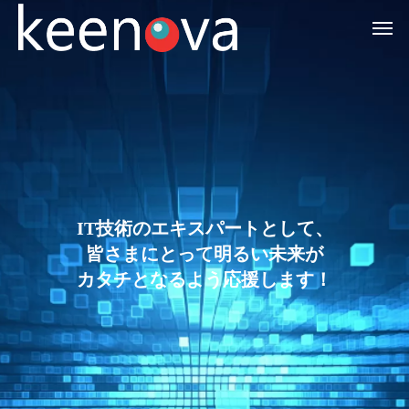
I
T
技
術
の
エ
キ
ス
パ
ー
ト
と
し
て
、
皆
さ
ま
に
と
っ
て
明
る
い
未
来
が
カ
タ
チ
と
な
る
よ
う
応
援
し
ま
す
！